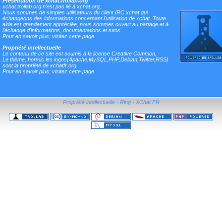
Présentation de xchat.trollab.org
xchat.trollab.org n'est pas lié à xchat.org,
Nous sommes de simples utilisateurs du client IRC xchat qui
échangeons des informations concernant l'utilisation de xchat. Toute
aide est grandement appréciée, nous sommes ouvert au partage et à
l'échange d'informations, documentations et tutos.
Pour en savoir plus;
visitez cette page
.
Propriété intellectuelle
Le contenu de ce site est soumis à la license Creative Common,
Le thème, hormis les logos(Apache,MySQL,PHP,Debian,Twitter,RSS)
sont la propriété de xchatfr.org.
Pour en savoir plus;
visitez cette page
Propriété intellectuelle
-
Ring
-
XChat FR