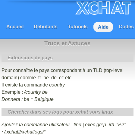
Accueil
Debutants
Tutoriels
Codes
Aide
Trucs et Astuces
Extensions de pays
Pour connaître le pays correspondant à un TLD (top-level
domain) comme .fr .be .de .cc etc
Il existe la commande
country
Exemple :
/country be
Donnera :
be = Belgique
Chercher dans ses logs pour xchat sous linux
Ajoutez la commande utilisateur : find | exec grep -irh "%2"
~/.xchat2/xchatlogs/*