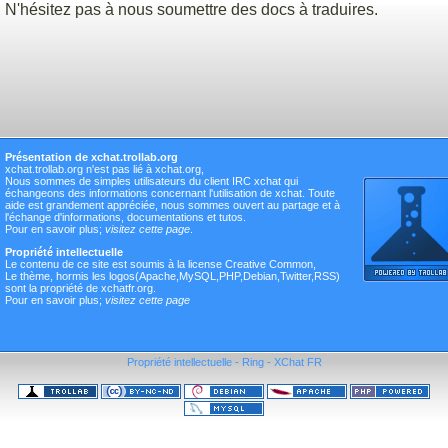
N'hésitez pas à nous soumettre des docs à traduires.
Présentation de xchat.trollab.org
xchat.trollab.org n'est pas lié à xchat.org,
Nous sommes de simples utilisateurs du client IRC xchat qui
échangeons des informations concernant l'utilisation de xchat. Toute
aide est grandement appréciée, nous sommes ouvert au partage et à
l'échange d'informations, documentations et tutos.
Pour en savoir plus;
visitez cette page
.
Propriété intellectuelle
Le contenu de ce site est soumis à la license Creative Common,
Le thème, hormis les logos(Apache,MySQL,PHP,Debian,Twitter,RSS)
sont la propriété de xchatfr.org.
Pour en savoir plus;
visitez cette page
Propriété intellectuelle
-
Ring
-
XChat FR